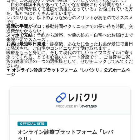
「自分の体調不良があってもなかなか病院に行く時間がない…」
「待ち時間が長くて通院が負担になっている」と悩まれている方
を、私たちはたくさん見ています。
レバクリなら、以下のような安心のメリットがあるのでオススメ
です。
通院の手間がゼロ
：移動時間やクリニックでの長い待ち時間、交
通費がかからない 。
スマホで完結
：予約から診察、お薬の処方・自宅へのお届けまで
来院不要でスムーズ 。
お薬は最短即日発送
：診察後、あなたに合ったお薬が最短で当日
に発送され、ご自宅やコンビニなどで受け取れます 。
医療をもっと身近に、そして現代の忙しいライフスタイルに寄り
添ってくれる、とても心強いスマート診療です
。ご自身やご家
族の健康管理の一つの選択肢として、ぜひチェックしてみてくだ
さいね。
▼ オンライン診療プラットフォーム「レバクリ」公式ホームペ
ージ
OFFICIAL SITE
オンライン診療プラットフォーム「レバ
クリ」