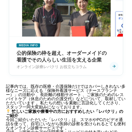
MEDIA INFO
公的保険の枠を超え、オーダーメイドの
看護でその人らしい生活を支える企業
オンライン診療レバクリ お役立ちコラム
記事内では、既存の医療・介護保険だけではカバーしきれない多
様なニーズに応える「保険外看護サービス（ナースプランナ
ー）」の活動や 、長距離の移動サポート 、ご家族のためのレス
パイトケア（休息のための介護交代）などについて、取材してい
ただいています 。私たちの想いを素敵に言語化してくださり、
スタッフ一同大変励みになっております。
忙しいご家族や療養中の方におすすめしたい「レバクリ」の
ご紹介
今回ご紹介いただいた「レバクリ」は、スマホやPCのビデオ通
話を使って、自宅にいながら医師の診察を受けられるとても便利
なオンライン診療サービスです
。
日頃、ご家族のケアや訪問看護・リハビリの付き添いなどで、