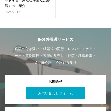
ートする「みんなが選んだ終
活」のご紹介
2025.01.17
保険外看護サービス
病院の付き添い
結婚式の同行
レスパイトケア
外出・買物同行
夜間の見守り
転院・移送看護
遠距離介護
介護付き旅行
お問合せ
お問い合わせフォーム