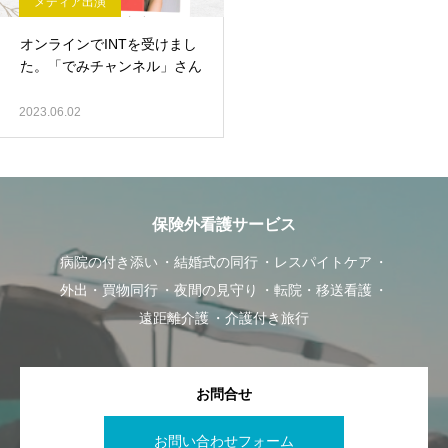
メディア出演
オンラインでINTを受けまし
た。「でみチャンネル」さん
2023.06.02
保険外看護サービス
病院の付き添い
結婚式の同行
レスパイトケア
外出・買物同行
夜間の見守り
転院・移送看護
遠距離介護
介護付き旅行
お問合せ
お問い合わせフォーム