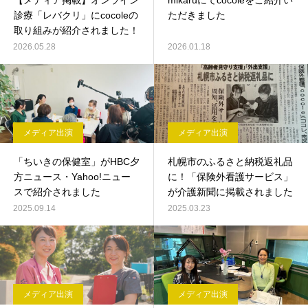
【メディア掲載】オンライン
mikaruにてcocoleをご紹介い
診療「レバクリ」にcocoleの
ただきました
取り組みが紹介されました！
2026.05.28
2026.01.18
メディア出演
メディア出演
「ちいきの保健室」がHBC夕
札幌市のふるさと納税返礼品
方ニュース・Yahoo!ニュー
に！「保険外看護サービス」
スで紹介されました
が介護新聞に掲載されました
2025.09.14
2025.03.23
メディア出演
メディア出演