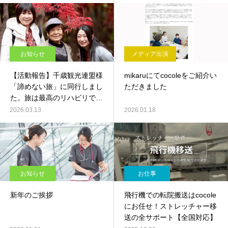
能性へ。
お知らせ
メディア出演
【活動報告】千歳観光連盟様
mikaruにてcocoleをご紹介い
「諦めない旅」に同行しまし
ただきました
た。旅は最高のリハビリで
す！
2026.03.13
2026.01.18
お知らせ
お仕事
新年のご挨拶
飛行機での転院搬送はcocole
にお任せ！ストレッチャー移
送の全サポート【全国対応】