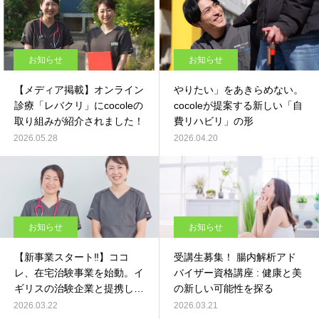
お知らせ
お知らせ
【メディア掲載】オンライン
やりたい」をあきらめない。
診療「レバクリ」にcocoleの
cocoleが提案する新しい「自
取り組みが紹介されました！
費リハビリ」の形
2026.05.28
2026.04.20
お知らせ
お知らせ
【新事業スタート‼︎】ココ
受講生募集！ 腸内解析アド
レ、在宅治験事業を始動。イ
バイザー資格講座 : 健康と美
ギリスの治験企業と提携し、
の新しい可能性を探る
ナースプランナーの新たな可
2026.03.22
2026.03.21