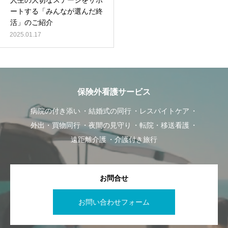
人生の大切なステージをサポ
ートする「みんなが選んだ終
活」のご紹介
2025.01.17
保険外看護サービス
病院の付き添い
結婚式の同行
レスパイトケア
外出・買物同行
夜間の見守り
転院・移送看護
遠距離介護
介護付き旅行
お問合せ
お問い合わせフォーム