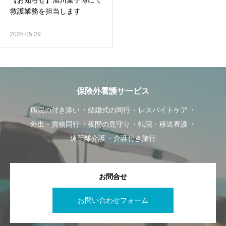
【お知らせ】旭川菓子博にて
救護業務を担当します
2025.05.29
保険外看護サービス
病院の付き添い
結婚式の同行
レスパイトケア
外出・買物同行
夜間の見守り
転院・移送看護
遠距離介護
介護付き旅行
お問合せ
お問い合わせフォーム