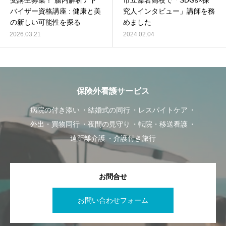
受講生募集！ 腸内解析アド
市立藻岩高校で「SDGs×探
バイザー資格講座 : 健康と美
究人インタビュー」講師を務
の新しい可能性を探る
めました
2026.03.21
2024.02.04
保険外看護サービス
病院の付き添い
結婚式の同行
レスパイトケア
外出・買物同行
夜間の見守り
転院・移送看護
遠距離介護
介護付き旅行
お問合せ
お問い合わせフォーム