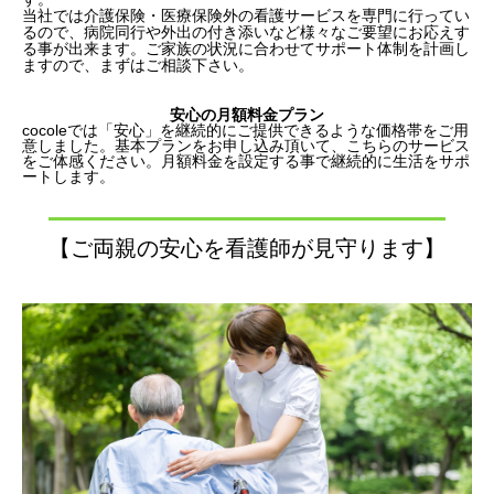
当社では介護保険・医療保険外の看護サービスを専門に行ってい
るので、病院同行や外出の付き添いなど様々なご要望にお応えす
る事が出来ます。ご家族の状況に合わせてサポート体制を計画し
ますので、まずはご相談下さい。
安心の月額料金プラン
cocoleでは「安心」を継続的にご提供できるような価格帯をご用
意しました。基本プランをお申し込み頂いて、こちらのサービス
をご体感ください。月額料金を設定する事で継続的に生活をサポ
ートします。
【ご両親の安心を看護師が見守ります】