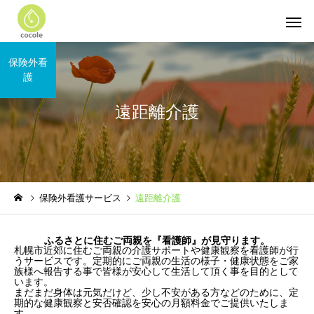
保険外看
護
遠距離介護
保険外看護サービス
遠距離介護
ふるさとに住むご両親を『看護師』が見守ります。
札幌市近郊に住むご両親の介護サポートや健康観察を看護師が行
うサービスです。定期的にご両親の生活の様子・健康状態をご家
族様へ報告する事で皆様が安心して生活して頂く事を目的として
います。
まだまだ身体は元気だけど、少し不安がある方などのために、定
期的な健康観察と安否確認を安心の月額料金でご提供いたしま
す。