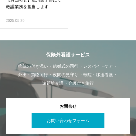
【お知らせ】旭川菓子博にて
救護業務を担当します
2025.05.29
保険外看護サービス
病院の付き添い
結婚式の同行
レスパイトケア
外出・買物同行
夜間の見守り
転院・移送看護
遠距離介護
介護付き旅行
お問合せ
お問い合わせフォーム