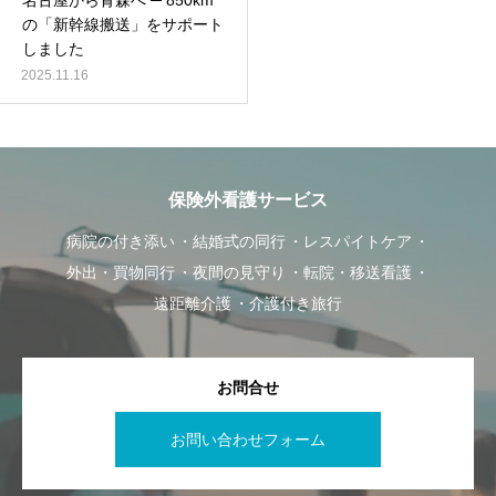
名古屋から青森へ ─ 850km
の「新幹線搬送」をサポート
しました
2025.11.16
保険外看護サービス
病院の付き添い
結婚式の同行
レスパイトケア
外出・買物同行
夜間の見守り
転院・移送看護
遠距離介護
介護付き旅行
お問合せ
お問い合わせフォーム