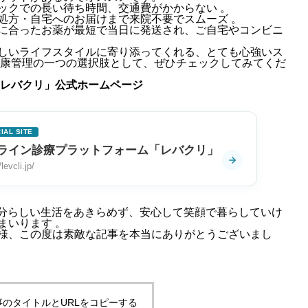
ックでの長い待ち時間、交通費がかからない 。
処方・自宅へのお届けまで来院不要でスムーズ 。
に合ったお薬が最短で当日に発送され、ご自宅やコンビニ
しいライフスタイルに寄り添ってくれる、とても心強いス
康管理の一つの選択肢として、ぜひチェックしてみてくだ
「レバクリ」公式ホームページ
IAL SITE
ライン診療プラットフォーム「レバクリ」
/levcli.jp/
が自分らしい生活をあきらめず、安心して笑顔で暮らしていけ
まいります
。
様、この度は素敵な記事を本当にありがとうございまし
事のタイトルとURLをコピーする