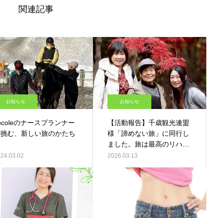
関連記事
お知らせ
お知らせ
ocoleのナースプランナー
【活動報告】千歳観光連盟
が挑む、新しい旅のかたち
様「諦めない旅」に同行し
ました。旅は最高のリハビ
リです！
24.03.02
2026.03.13