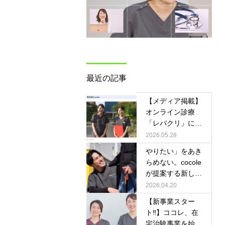
最近の記事
【メディア掲載】
オンライン診療
「レバクリ」にco
coleの取り組みが
2026.05.28
紹介されました！
やりたい」をあき
らめない。cocole
が提案する新しい
「自費リハビリ」
2026.04.20
の形
【新事業スター
ト‼︎】ココレ、在
宅治験事業を始