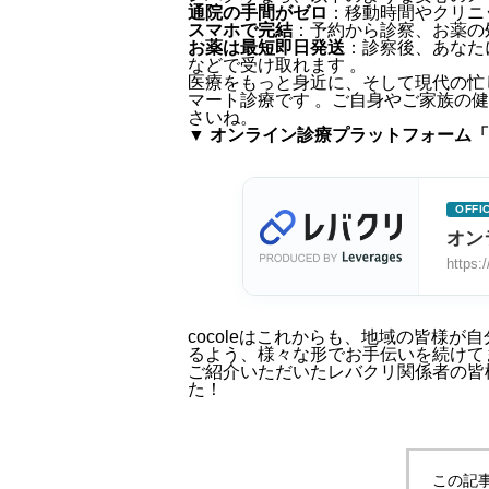
通院の手間がゼロ
：移動時間やクリニ
スマホで完結
：予約から診察、お薬の
お薬は最短即日発送
：診察後、あなた
などで受け取れます 。
医療をもっと身近に、そして現代の忙
マート診療です
。ご自身やご家族の健
さいね。
▼ オンライン診療プラットフォーム
OFFIC
オン
https:/
cocoleはこれからも、地域の皆様
るよう、様々な形でお手伝いを続けて
ご紹介いただいたレバクリ関係者の皆
た！
この記