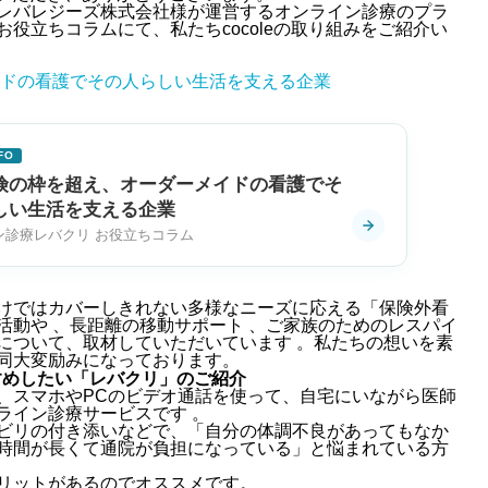
レバレジーズ株式会社様が運営するオンライン診療のプラ
役立ちコラムにて、私たちcocoleの取り組みをご紹介い
ドの看護でその人らしい生活を支える企業
FO
険の枠を超え、オーダーメイドの看護でそ
しい生活を支える企業
ン診療レバクリ お役立ちコラム
けではカバーしきれない多様なニーズに応える「保険外看
活動や 、長距離の移動サポート 、ご家族のためのレスパイ
について、取材していただいています 。私たちの想いを素
同大変励みになっております。
すめしたい「レバクリ」のご紹介
、スマホやPCのビデオ通話を使って、自宅にいながら医師
ライン診療サービスです
。
ビリの付き添いなどで、「自分の体調不良があってもなか
時間が長くて通院が負担になっている」と悩まれている方
リットがあるのでオススメです。