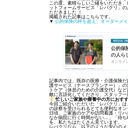
この度、素晴らしいご縁をいただき、
ットフォームサービス「レバクリ」のお
ただきました
！
掲載された記事はこちらです。
▼
公的保険の枠を超え、オーダーメイ
MEDIA IN
公的保
の人ら
オンライ
記事内では、既存の医療・介護保険だ
護サービス（ナースプランナー）」の
トケア（休息のための介護交代）など
敵に言語化してくださり、スタッフ一
忙しいご家族や療養中の方におす
今回ご紹介いただいた「レバクリ」は
の診察を受けられるとても便利なオン
日頃、ご家族のケアや訪問看護・リハ
なか病院に行く時間がない…」「待ち
を、私たちはたくさん見ています。
レバクリなら、以下のような安心のメ