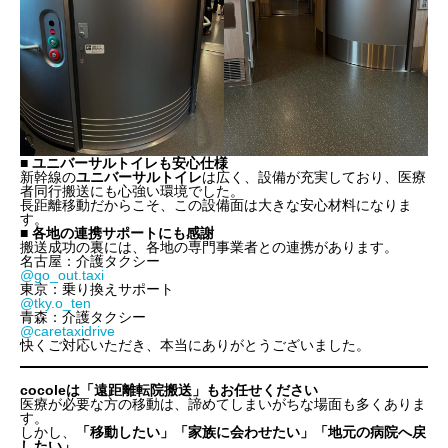
■ ユニバーサルトイレも安心仕様
新幹線の
ユニバーサルトイレ
は広く、設備が充実しており、医療
者同行搬送にも心強い環境でした。
長距離移動だからこそ、この設備面は大きな安心材料になりま
す。
■ 各地の連携サポートにも感謝
搬送成功の裏には、各地の専門事業者との連携があります。
名古屋：介護タクシー
@go_out.taxi
東京：乗り換えサポート
@tky.o_ten
青森：介護タクシー
@caretaxidrive
快くご対応いただき、本当にありがとうございました。
cocoleは「遠距離転院搬送」もお任せください
医療が必要な方の移動は、諦めてしまいがちな場面も多くありま
す。
しかし、
「移動したい」「家族に会わせたい」「地元の病院へ戻
したい」