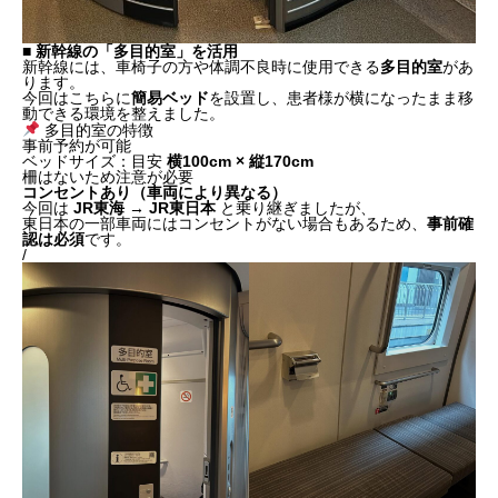
■ 新幹線の「多目的室」を活用
新幹線には、車椅子の方や体調不良時に使用できる
多目的室
があ
ります。
今回はこちらに
簡易ベッド
を設置し、患者様が横になったまま移
動できる環境を整えました。
多目的室の特徴
事前予約が可能
ベッドサイズ：目安
横100cm × 縦170cm
柵はないため注意が必要
コンセントあり（車両により異なる）
今回は
JR東海 → JR東日本
と乗り継ぎましたが、
東日本の一部車両にはコンセントがない場合もあるため、
事前確
認は必須
です。
/