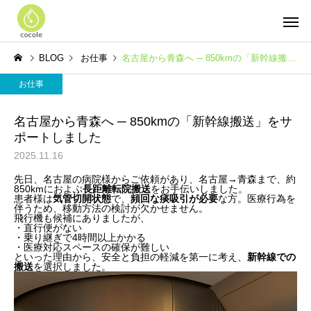
BLOG
お仕事
名古屋から青森へ ─ 850kmの「新幹線搬送」をサポートしました
お仕事
名古屋から青森へ ─ 850kmの「新幹線搬送」をサ
ポートしました
2025.11.16
先日、名古屋の病院様からご依頼があり、名古屋→青森まで、約
850kmにおよぶ
長距離転院搬送
をお手伝いしました。
患者様は
気管切開状態
で、
頻回な痰吸引が必要
な方。医療行為を
伴うため、移動方法の検討が欠かせません。
飛行機も候補にありましたが、
・直行便がない
・乗り継ぎで4時間以上かかる
・医療対応スペースの確保が難しい
といった理由から、安全と負担の軽減を第一に考え、
新幹線での
搬送
を選択しました。