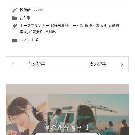
投稿者:
cocole
お仕事
ナースプランナー
,
保険外看護サービス
,
医療行為あり
,
新幹線
搬送
,
転院搬送
,
長距離
コメント:
0
前の記事
次の記事