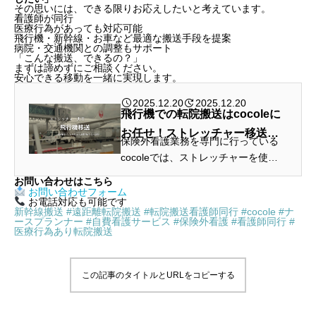
その思いには、できる限りお応えしたいと考えています。
看護師が同行
医療行為があっても対応可能
飛行機・新幹線・お車など最適な搬送手段を提案
病院・交通機関との調整もサポート
「こんな搬送、できるの？」
まずは諦めずにご相談ください。
安心できる移動を一緒に実現します。
2025.12.20
2025.12.20
飛行機での転院搬送はcocoleに
お任せ！ストレッチャー移送の
保険外看護業務を専門に行っている
全サポート【全国対応】
cocoleでは、ストレッチャーを使用
した患者の航空機による転院搬送に
お問い合わせはこちら
関するお問い合わせが増加。特に、
お問い合わせフォーム
お電話対応も可能です
専門的な医療ケアを必要とする患者
新幹線搬送 #遠距離転院搬送 #転院搬送看護師同行 #cocole #ナ
ースプランナー #自費看護サービス #保険外看護 #看護師同行 #
様の移送をスムーズに行うためのニ
医療行為あり転院搬送
ーズ...
この記事のタイトルとURLをコピーする